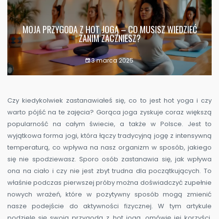
MOJA PRZYGODA Z HOT JOGĄ – CO MUSISZ WIEDZIEĆ
ZANIM ZACZNIESZ?
3 marca 2025
Czy kiedykolwiek zastanawiałeś się, co to jest hot yoga i czy
warto pójść na te zajęcia? Gorąca joga zyskuje coraz większą
popularność na całym świecie, a także w Polsce. Jest to
wyjątkowa forma jogi, która łączy tradycyjną jogę z intensywną
temperaturą, co wpływa na nasz organizm w sposób, jakiego
się nie spodziewasz. Sporo osób zastanawia się, jak wpływa
ona na ciało i czy nie jest zbyt trudna dla początkujących. To
właśnie podczas pierwszej próby można doświadczyć zupełnie
nowych wrażeń, które w pozytywny sposób mogą zmienić
nasze podejście do aktywności fizycznej. W tym artykule
podzielę się swoją przygodą z hot jogą, omówię jej korzyści,