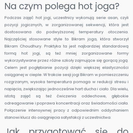
Na czym polega hot joga?
Podczas zajęć hot jogi, uczestnicy wykonują serie asan, czyli
pozycji jogicznych, w zorganizowanej sekwencji, która jest
dostosowana do podwyższonej temperatury otoczenia.
Najczęściej stosowane style to Bikram joga, która stworzył
Bikram Choudhury. Praktyka ta jest najbardziej standardową
formą hot jogi, są też mniej zorganizowane formy
wykorzystywane przez różne szkoły zajmujące się gorącą jogą.
Celem jest pogłębianie pozycji dzięki większej elastyczności
osiąganej w cieple. W trakcie sesji jogi Bikram w pomieszczeniu
rozgrzanym, wysoka temperatura pomaga w redukcji stresu i
napięcia, zwiększając jednocześnie hart ducha i ciało. Dla wielu,
istotą zajęć są też ćwiczenia oddechowe, głębokie
odreagowanie i poprawa koncentracji oraz świadomości ciała.
Połączenie intensywnej pracy z odpowiednim oddychaniem
stanowi klucz do osiągnięcia satysfakcji z uczestnictwa.
Jak przygotować się do