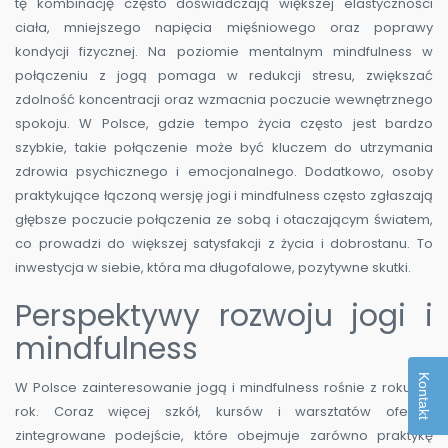
tę kombinację często doświadczają większej elastyczności
ciała, mniejszego napięcia mięśniowego oraz poprawy
kondycji fizycznej. Na poziomie mentalnym mindfulness w
połączeniu z jogą pomaga w redukcji stresu, zwiększać
zdolność koncentracji oraz wzmacnia poczucie wewnętrznego
spokoju. W Polsce, gdzie tempo życia często jest bardzo
szybkie, takie połączenie może być kluczem do utrzymania
zdrowia psychicznego i emocjonalnego. Dodatkowo, osoby
praktykujące łączoną wersję jogi i mindfulness często zgłaszają
głębsze poczucie połączenia ze sobą i otaczającym światem,
co prowadzi do większej satysfakcji z życia i dobrostanu. To
inwestycja w siebie, która ma długofalowe, pozytywne skutki.
Perspektywy rozwoju jogi i
mindfulness
Kontakt
W Polsce zainteresowanie jogą i mindfulness rośnie z roku na
rok. Coraz więcej szkół, kursów i warsztatów oferuje
zintegrowane podejście, które obejmuje zarówno praktykę