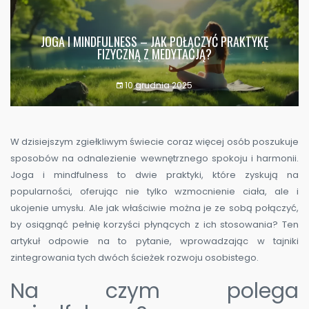
JOGA I MINDFULNESS – JAK POŁĄCZYĆ PRAKTYKĘ
FIZYCZNĄ Z MEDYTACJĄ?
10 grudnia 2025
W dzisiejszym zgiełkliwym świecie coraz więcej osób poszukuje
sposobów na odnalezienie wewnętrznego spokoju i harmonii.
Joga i mindfulness to dwie praktyki, które zyskują na
popularności, oferując nie tylko wzmocnienie ciała, ale i
ukojenie umysłu. Ale jak właściwie można je ze sobą połączyć,
by osiągnąć pełnię korzyści płynących z ich stosowania? Ten
artykuł odpowie na to pytanie, wprowadzając w tajniki
zintegrowania tych dwóch ścieżek rozwoju osobistego.
Na czym polega